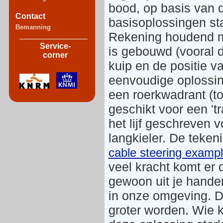
bood, op basis van 
Contact
basisoplossingen sta
Bemanning
Rekening houdend m
Service-
is gebouwd (vooral d
corner
kuip en de positie v
eenvoudige oplossi
een roerkwadrant (t
geschikt voor een 'tr
het lijf geschreven 
langkieler. De tekeni
cable steering examp
veel kracht komt er 
gewoon uit je hande
in onze omgeving. Da
groter worden. Wie 