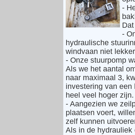
- H
bak
Dat 
- O
hydraulische stuurin
windvaan niet lekke
- Onze stuurpomp wa
Als we het aantal o
naar maximaal 3, kw
investering van een
heel veel hoger zijn.
- Aangezien we zeil
plaatsen voert, will
zelf kunnen uitvoer
Als in de hydrauliek