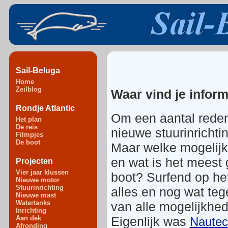
Sail-Beluga
Home
Zeilblog
Waar vind je inform
Rondje Atlantic
Om een aantal rede
Het plan
De reis
nieuwe stuurinrichti
Filmpjes
De boot
Maar welke mogelijkh
en wat is het meest 
Projecten
Vier jaar klussen
boot? Surfend op het
Nieuwe motor
Stuurinrichting
alles en nog wat teg
Nieuwe mast
Watertanks
van alle mogelijkhe
Inrichting
Eigenlijk was
Aan dek
Nautec
Afronding