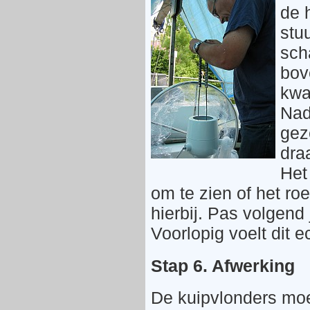
de 
stu
sch
bov
kwad
Nad
gez
draa
Het
om te zien of het ro
hierbij. Pas volgend 
Voorlopig voelt dit e
Stap 6. Afwerking
De kuipvlonders moe