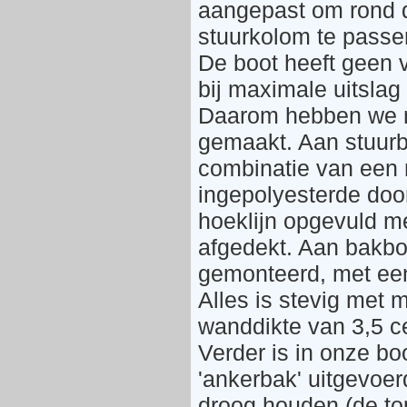
aangepast om rond 
stuurkolom te passe
De boot heeft geen 
bij maximale uitslag
Daarom hebben we n
gemaakt. Aan stuurb
combinatie van een 
ingepolyesterde door
hoeklijn opgevuld m
afgedekt. Aan bakb
gemonteerd, met een
Alles is stevig met
wanddikte van 3,5 c
Verder is in onze bo
'ankerbak' uitgevoerd
droog houden (de top