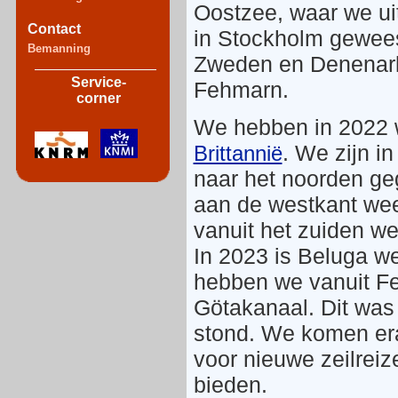
Oostzee, waar we uit
Contact
in Stockholm gewees
Bemanning
Zweden en Denenarke
Service-
Fehmarn.
corner
We hebben in 2022 
. We zijn i
Brittannië
naar het noorden ge
aan de westkant weer
vanuit het zuiden we
In 2023 is Beluga we
hebben we vanuit F
Götakanaal. Dit was 
stond. We komen er
voor nieuwe zeilreiz
bieden.