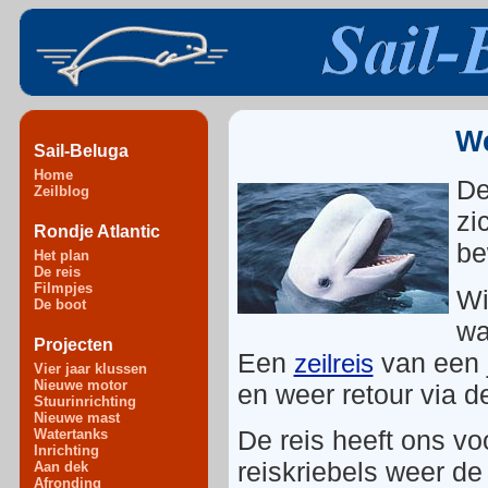
We
Sail-Beluga
Home
De
Zeilblog
zi
Rondje Atlantic
be
Het plan
De reis
Filmpjes
Wi
De boot
wa
Projecten
Een
van een 
zeilreis
Vier jaar klussen
Nieuwe motor
en weer retour via d
Stuurinrichting
Nieuwe mast
De reis heeft ons voo
Watertanks
Inrichting
reiskriebels weer d
Aan dek
Afronding